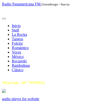
Radio Panamericana FM
Gotemburgo - Suecia
Inicio
Staff
La Rocka
Tangos
Folclor
Romántico
Voces
México
Recuerdo
Bambalinas
Clásico
Streaming Sábados 12:00 a 18:00 hrs.
WhatsApp +46 739569854
audio player for website